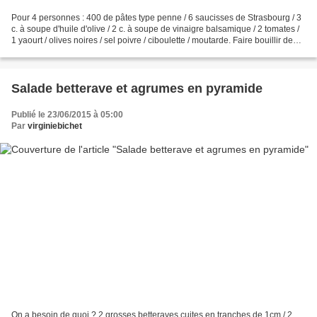
Pour 4 personnes : 400 de pâtes type penne / 6 saucisses de Strasbourg / 3
c. à soupe d'huile d'olive / 2 c. à soupe de vinaigre balsamique / 2 tomates /
1 yaourt / olives noires / sel poivre / ciboulette / moutarde. Faire bouillir de
l'eau dans une casserole....
Salade betterave et agrumes en pyramide
Publié le 23/06/2015 à 05:00
Par
virginiebichet
On a besoin de quoi ? 2 grosses betteraves cuites en tranches de 1cm / 2