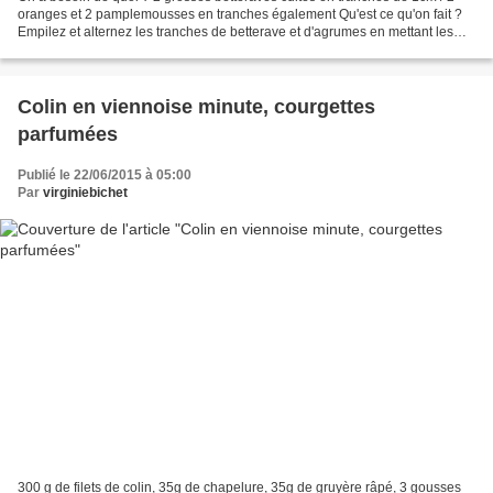
oranges et 2 pamplemousses en tranches également Qu'est ce qu'on fait ?
Empilez et alternez les tranches de betterave et d'agrumes en mettant les
plus larges à la base de la pyramide...
Colin en viennoise minute, courgettes
parfumées
Publié le 22/06/2015 à 05:00
Par
virginiebichet
300 g de filets de colin, 35g de chapelure, 35g de gruyère râpé, 3 gousses