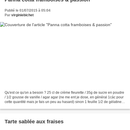
Publié le 01/07/2015 à 05:04
Par
virginiebichet
Qu'est ce qu'on a besoin ? 25 cl de crème fleurette / 35g de sucre en poudre
/ 1/2 gousse de vanille / agar agar (ne me ent je dose, en général 1càc pour
cette quantité mais je fais un peu au hasard) sinon 1 feuille 1/2 de gélatine
Coulis de fruits au...
Tarte sablée aux fraises