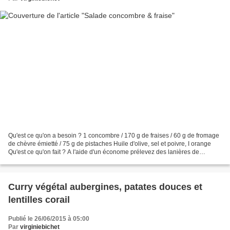
Qu'est ce qu'on a besoin ? 1 concombre / 170 g de fraises / 60 g de fromage
de chèvre émietté / 75 g de pistaches Huile d'olive, sel et poivre, I orange
Qu'est ce qu'on fait ? A l'aide d'un économe prélevez des lanières de
concombre, équetez les fraises,...
Curry végétal aubergines, patates douces et
lentilles corail
Publié le 26/06/2015 à 05:00
Par
virginiebichet